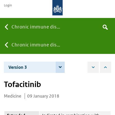
Login
Searc
Chronic immune diseases
Search
the
site
You
Chronic immune diseases
are
Version 3
13 December 2018
here:
Tofacitinib
Medicine
09 January 2018