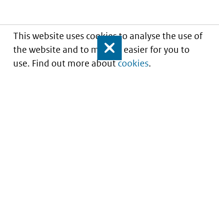
This website uses cookies to analyse the use of
the website and to make it easier for you to
Close
use. Find out more about
cookies
.
Understanding of expected market entry
of
innovative medicines
Service
About this site