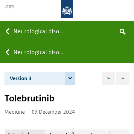
Login
Searc
Neurological disorders
Search
the
site
You
Neurological disorders
are
Version 3
4 December 2025
here:
Tolebrutinib
Medicine
03 December 2024