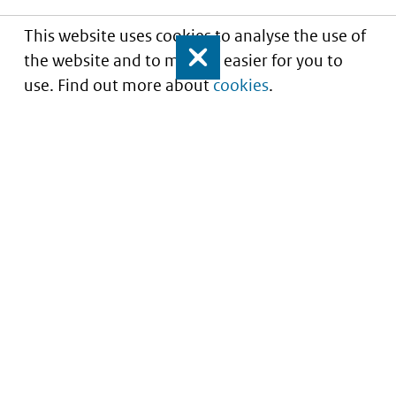
This website uses cookies to analyse the use of
the website and to make it easier for you to
Close
use. Find out more about
cookies
.
Understanding of expected market entry
of
innovative medicines
Service
About this site
Contact
Copyright