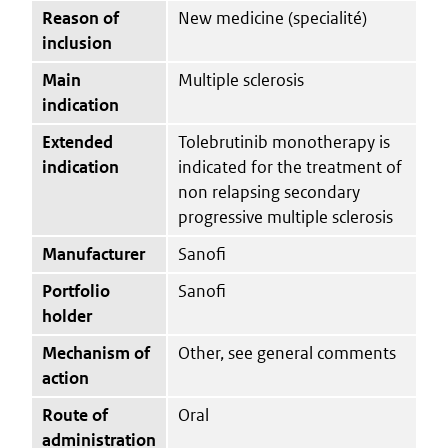
Reason of
New medicine (specialité)
inclusion
Main
Multiple sclerosis
indication
Extended
Tolebrutinib monotherapy is
indication
indicated for the treatment of
non relapsing secondary
progressive multiple sclerosis
Manufacturer
Sanofi
Portfolio
Sanofi
holder
Mechanism of
Other, see general comments
action
Route of
Oral
administration