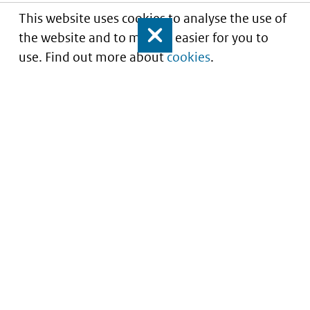
This website uses cookies to analyse the use of
the website and to make it easier for you to
Close
use. Find out more about
cookies
.
Understanding of expected market entry
of
innovative medicines
Service
About this site
Contact
Copyright
Processen
Privacy