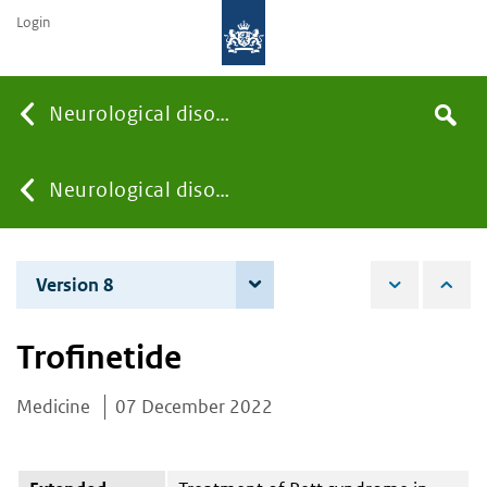
Login
Searc
Neurological disorders
Search
the
site
You
Neurological disorders
are
Version 8
4 June 2026
here:
Trofinetide
Medicine
07 December 2022