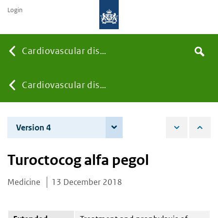
Login
Searc
Cardiovascular diseases
Search
the
site
You
Cardiovascular diseases
are
Version 4
10 June 2020
here:
Turoctocog alfa pegol
Medicine
13 December 2018