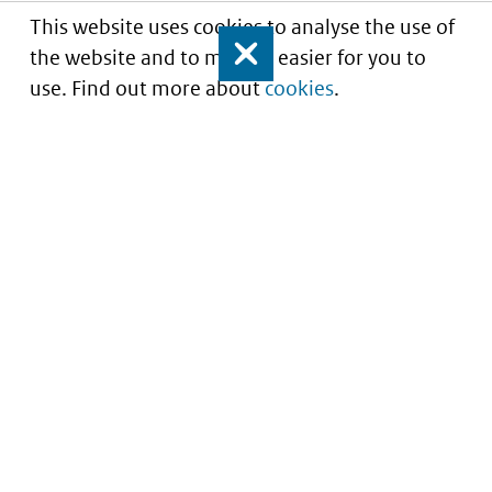
This website uses cookies to analyse the use of
the website and to make it easier for you to
Close
use. Find out more about
cookies
.
Understanding of expected market entry
of
innovative medicines
Service
About this site
Contact
Copyright
Processen
Privacy