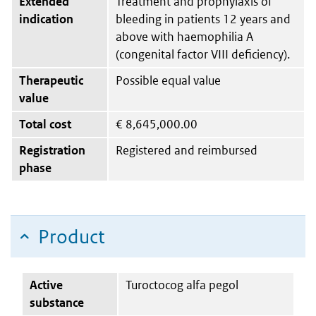
Extended
Treatment and prophylaxis of
indication
bleeding in patients 12 years and
above with haemophilia A
(congenital factor VIII deficiency).
Therapeutic
Possible equal value
value
Total cost
€
8,645,000.00
Registration
Registered and reimbursed
phase
Product
Active
Turoctocog alfa pegol
substance