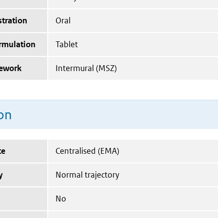
tration
Oral
ormulation
Tablet
mework
Intermural (MSZ)
on
te
Centralised (EMA)
y
Normal trajectory
No