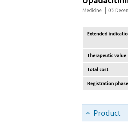
Upadacitini
Medicine
03 Dece
Extended indicati
Therapeutic value
Total cost
Registration phas
Product