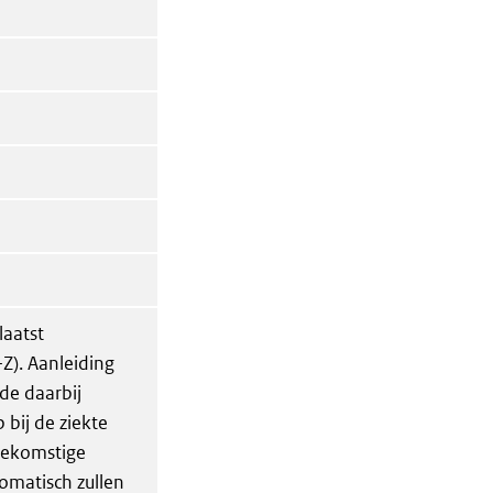
laatst
). Aanleiding
de daarbij
 bij de ziekte
oekomstige
utomatisch zullen