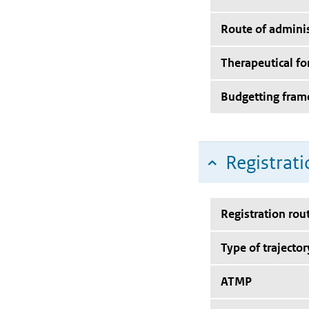
Route of adminis
Therapeutical f
Budgetting fra
Registrati
Registration rou
Type of trajector
ATMP