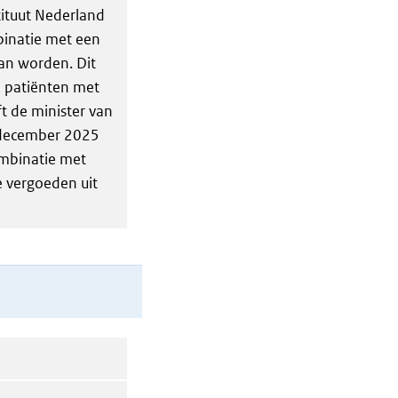
tituut Nederland
binatie met een
an worden. Dit
e patiënten met
ft de minister van
n december 2025
ombinatie met
e vergoeden uit