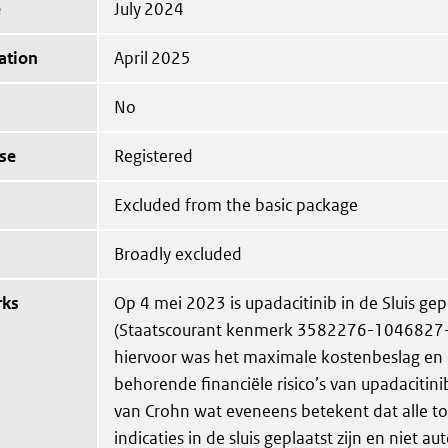
e
July 2024
ation
April 2025
No
se
Registered
Excluded from the basic package
Broadly excluded
rks
Op 4 mei 2023 is upadacitinib in de Sluis gep
(Staatscourant kenmerk 3582276-1046827-Z
hiervoor was het maximale kostenbeslag en 
behorende financiële risico’s van upadacitinib
van Crohn wat eveneens betekent dat alle t
indicaties in de sluis geplaatst zijn en niet a