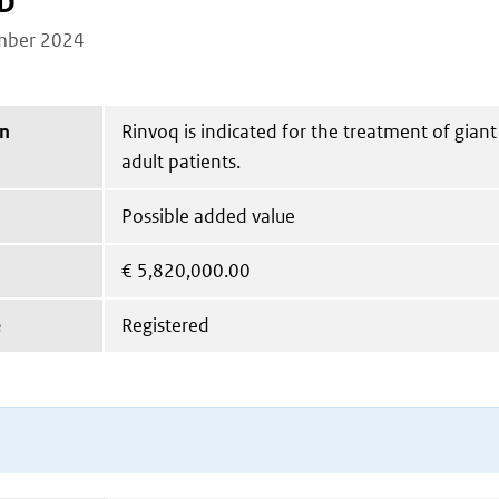
b
mber 2024
on
Rinvoq is indicated for the treatment of giant c
adult patients.
Possible added value
€
5,820,000.00
e
Registered