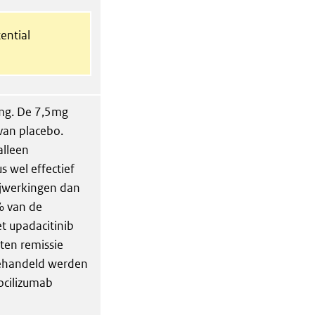
ential
5mg. De 7,5mg
 van placebo.
alleen
 wel effectief
ijwerkingen dan
% van de
et upadacitinib
en remissie
behandeld werden
tocilizumab