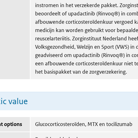
instromen in het verzekerde pakket. Zorgins
beoordeelt of upadactinib (Rinvoq®) in com
afbouwende corticosteroïdenkuur vergoed k
medicijn kan worden gebruikt voor bepaald
reuscelarteriitis. Zorginstituut Nederland hee
Volksgezondheid, Welzijn en Sport (VWS) i
geadviseerd om upadactinib (Rinvoq®) in c
een afbouwende corticosteroïdenkuur niet t
het basispakket van de zorgverzekering.
ic value
t options
Glucocorticosteroïden, MTX en tocilizumab