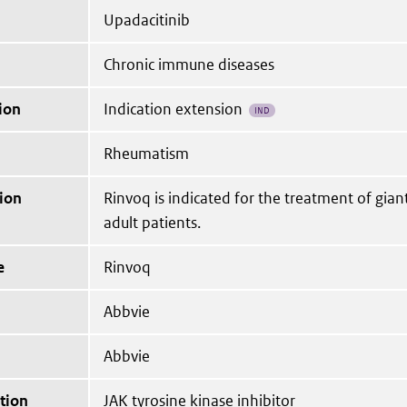
Upadacitinib
Chronic immune diseases
ion
Indication extension
IND
Rheumatism
ion
Rinvoq is indicated for the treatment of giant c
adult patients.
e
Rinvoq
Abbvie
Abbvie
tion
JAK tyrosine kinase inhibitor