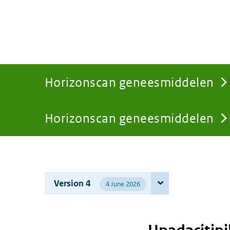
Horizonscan geneesmiddelen
Horizonscan geneesmiddelen
You
are
Version 4
4 June 2026
here: