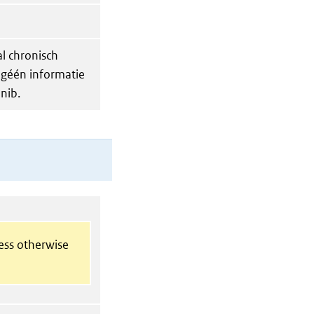
al chronisch
 géén informatie
nib.
less otherwise