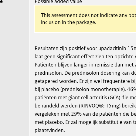
ue
Possible added value
This assessment does not indicate any pot
inclusion in the package.
Resultaten zijn positief voor upadacitinib 1
laat geen significant effect zien ten opzichte
Patiënten blijven langer in remissie dan met 
prednisolon. De prednisolon dosering kan dus
getapered worden. Er zijn wel frequentere b
bij placebo (prednisolon monotherapie). 46
patiënten met giant cell arteritis (GCA) die m
behandeld werden (RINVOQ®; 15mg) bereikt
vergeleken met 29% van de patiënten die 
met placebo. Er zal mogelijk substitutie van 
plaatsvinden.