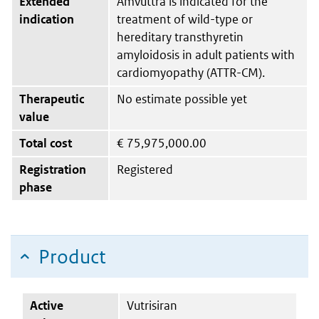
Extended
Amvuttra is indicated for the
indication
treatment of wild-type or
hereditary transthyretin
amyloidosis in adult patients with
cardiomyopathy (ATTR-CM).
Therapeutic
No estimate possible yet
value
Total cost
€
75,975,000.00
Registration
Registered
phase
Product
Active
Vutrisiran