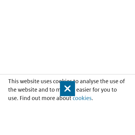
This website uses cookies to analyse the use of
the website and to make it easier for you to
Close
use. Find out more about
cookies
.