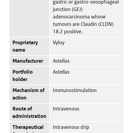
gastric or gastro-oesophageal
junction (GEJ)
adenocarcinoma whose
tumours are Claudin (CLDN)
18.2 positive.
Proprietary
Vyloy
name
Manufacturer
Astellas
Portfolio
Astellas
holder
Mechanism of
Immunostimulation
action
Route of
Intravenous
administration
Therapeutical
Intravenous drip