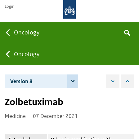
Login
Searc
Oncology
Search
the
site
You
Oncology
are
Version 8
3 June 2025
here:
Zolbetuximab
Medicine
07 December 2021