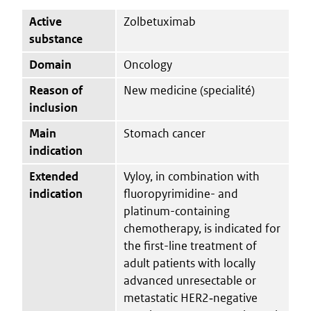
Active
Zolbetuximab
substance
Domain
Oncology
Reason of
New medicine (specialité)
inclusion
Main
Stomach cancer
indication
Extended
Vyloy, in combination with
indication
fluoropyrimidine- and
platinum-containing
chemotherapy, is indicated for
the first-line treatment of
adult patients with locally
advanced unresectable or
metastatic HER2‑negative