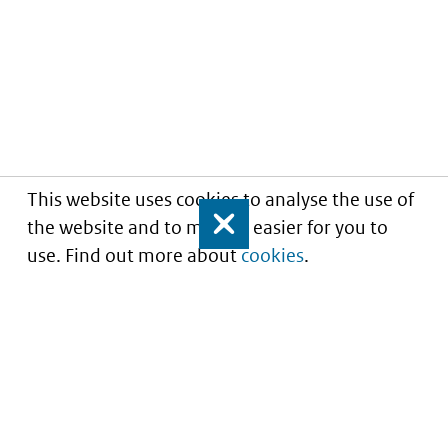
This website uses cookies to analyse the use of
the website and to make it easier for you to
Close
use. Find out more about
cookies
.