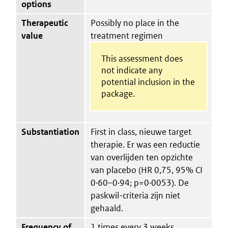
options
Therapeutic
Possibly no place in the
value
treatment regimen
This assessment does
not indicate any
potential inclusion in the
package.
Substantiation
First in class, nieuwe target
therapie. Er was een reductie
van overlijden ten opzichte
van placebo (HR 0,75, 95% CI
0·60–0·94; p=0·0053). De
paskwil-criteria zijn niet
gehaald.
Frequency of
1 times every 3 weeks