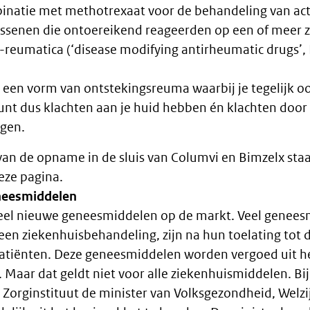
binatie met methotrexaat voor de behandeling van acti
wassenen die ontoereikend reageerden op een of meer z
-reumatica (‘disease modifying antirheumatic drugs’,
 is een vorm van ontstekingsreuma waarbij je tegelijk o
kunt dus klachten aan je huid hebben én klachten door
ngen.
n de opname in de sluis van Columvi en Bimzelx staat
eze pagina.
eneesmiddelen
eel nieuwe geneesmiddelen op de markt. Veel genees
een ziekenhuisbehandeling, zijn na hun toelating tot 
atiënten. Deze geneesmiddelen worden vergoed uit h
 Maar dat geldt niet voor alle ziekenhuismiddelen. Bij
 Zorginstituut de minister van Volksgezondheid, Welzi