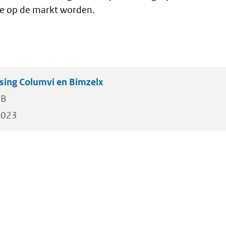
e op de markt worden.
tsing Columvi en Bimzelx
KB
2023