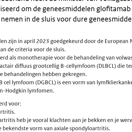
iseerd om de geneesmiddelen glofitamab 
e nemen in de sluis voor dure geneesmidde
en zijn in april 2023 goedgekeurd door de European 
n de criteria voor de sluis.
eerd als monotherapie voor de behandeling van volwa
ractair diffuus grootcellig B-cellymfoom (DLBCL) die t
he behandelingen hebben gekregen.
g B cel lymfoom (DGBCL) is een vorm van lymfklierkanke
on-Hodgkin lymfomen.
erd voor:
tritis.
artritis heb je vooral klachten aan je bekken en je wer
e bekendste vorm van axiale spondyloartritis.