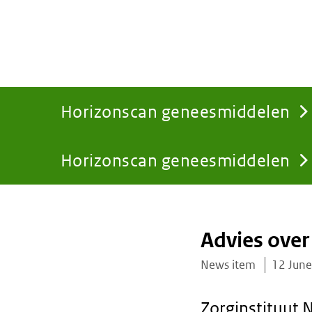
Horizonscan geneesmiddelen
Horizonscan geneesmiddelen
You
are
Advies over
here:
News item
12 Jun
Zorginstituut 