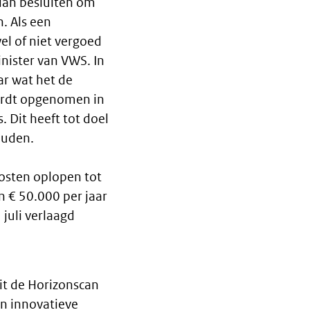
 dan besluiten om
n. Als een
el of niet vergoed
nister van VWS. In
ar wat het de
wordt opgenomen in
. Dit heeft tot doel
ouden.
osten oplopen tot
n € 50.000 per jaar
 juli verlaagd
uit de Horizonscan
an innovatieve