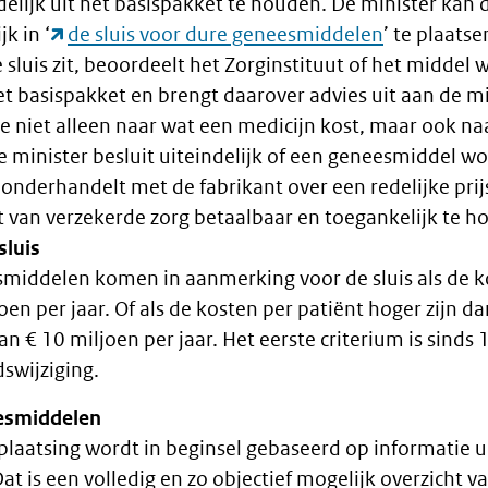
delijk uit het basispakket te houden. De minister kan
jk in ‘
de sluis voor dure geneesmiddelen
’ te plaatse
sluis zit, beoordeelt het Zorginstituut of het middel w
t basispakket en brengt daarover advies uit aan de mi
e niet alleen naar wat een medicijn kost, maar ook na
De minister besluit uiteindelijk of een geneesmiddel 
onderhandelt met de fabrikant over een redelijke prijs
 van verzekerde zorg betaalbaar en toegankelijk te h
sluis
middelen komen in aanmerking voor de sluis als de k
en per jaar. Of als de kosten per patiënt hoger zijn da
n € 10 miljoen per jaar. Het eerste criterium is sinds 1
swijziging.
esmiddelen
splaatsing wordt in beginsel gebaseerd op informatie 
 is een volledig en zo objectief mogelijk overzicht v