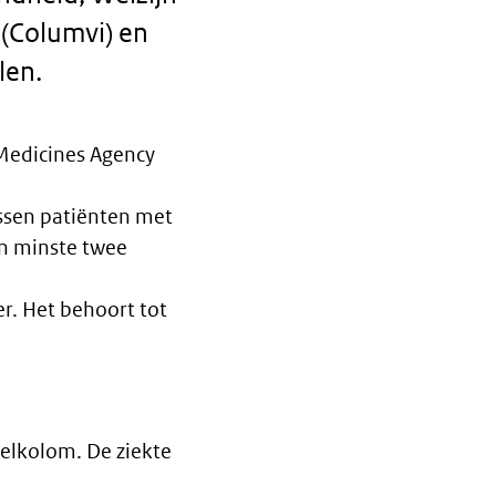
(Columvi) en
len.
Medicines Agency
ssen patiënten met
en minste twee
r. Het behoort tot
velkolom. De ziekte