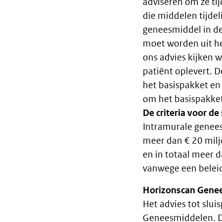
adviseren om ze tij
die middelen tijdeli
geneesmiddel in de 
moet worden uit he
ons advies kijken w
patiënt oplevert. 
het basispakket en 
om het basispakket
De criteria voor de 
Intramurale genees
meer dan € 20 miljo
en in totaal meer da
vanwege een beleid
Horizonscan Gene
Het advies tot slui
Geneesmiddelen. Dat