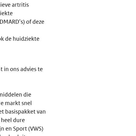
eve artritis
iekte
 DMARD’s) of deze
ok de huidziekte
 in ons advies te
middelen die
de markt snel
et basispakket van
 heel dure
jn en Sport (VWS)