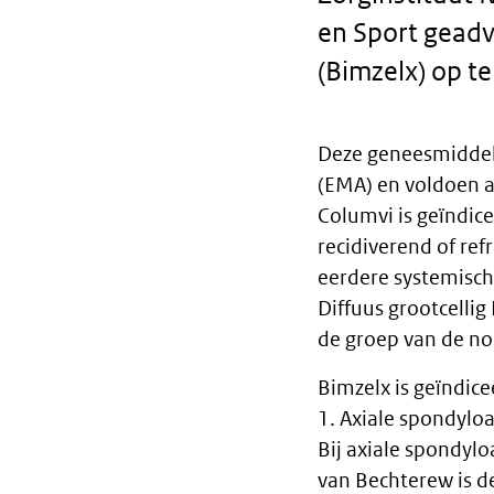
en Sport geadv
(Bimzelx) op t
Deze geneesmiddel
Body
(EMA) en voldoen aa
Columvi is geïndic
text
recidiverend of ref
eerdere systemisc
Diffuus grootcelli
de groep van de n
Bimzelx is geïndice
1. Axiale spondyloar
Bij axiale spondylo
van Bechterew is d