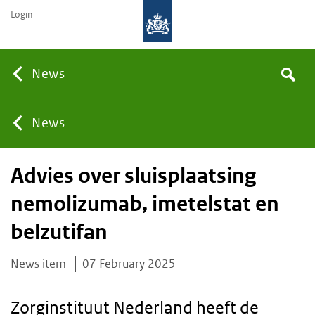
Login
Searc
News
Search
the
site
You
News
Advies over sluisplaatsing
are
nemolizumab, imetelstat en
here:
belzutifan
News item
07 February 2025
Zorginstituut Nederland heeft de