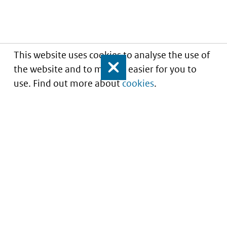
This website uses cookies to analyse the use of
the website and to make it easier for you to
Close
use. Find out more about
cookies
.
Understanding of expected market entry
of
innovative medicines