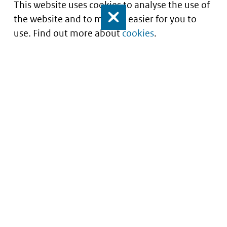
This website uses cookies to analyse the use of
the website and to make it easier for you to
Close
use. Find out more about
cookies
.
Understanding of expected market entry
of
innovative medicines
Service
About this site
Contact
Copyright
Processen
Privacy
Nieuwsbrief
Cookies