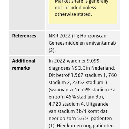
Market share is generally
not included unless
otherwise stated.
References
NKR 2022 (1); Horizonscan
Geneesmiddelen amivantamab
(2).
Additional
In 2022 waren er 9.099
remarks
diagnoses NSCLC in Nederland.
Dit betrof 1.567 stadium 1, 760
stadium 2, 2.052 stadium 3
(waarvan zoʼn 55% stadium 3a
en zoʼn 45% stadium 3b),
4.720 stadium 4. Uitgaande
van stadium 3b/4 komt dat
neer op zoʼn 5.634 patiënten
(1). Hier komen nog patiënten