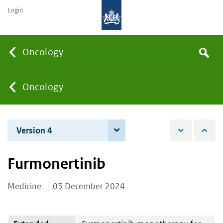
Login
Searc
Oncology
Search
the
site
You
Oncology
are
Version 4
4 June 2026
here:
Furmonertinib
Medicine
03 December 2024