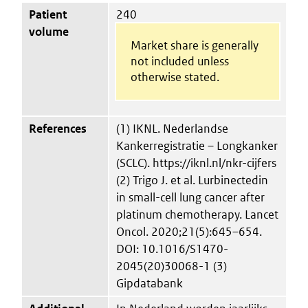
Patient
240
volume
Market share is generally
not included unless
otherwise stated.
References
(1) IKNL. Nederlandse
Kankerregistratie – Longkanker
(SCLC). https://iknl.nl/nkr-cijfers
(2) Trigo J. et al. Lurbinectedin
in small-cell lung cancer after
platinum chemotherapy. Lancet
Oncol. 2020;21(5):645–654.
DOI: 10.1016/S1470-
2045(20)30068-1 (3)
Gipdatabank