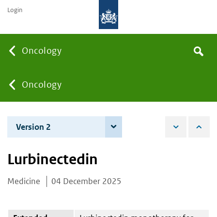
Login
Searc
Oncology
Search
the
site
You
Oncology
are
Version 2
4 June 2026
here:
Lurbinectedin
Medicine
04 December 2025