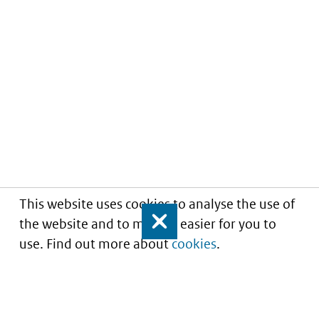
This website uses cookies to analyse the use of
the website and to make it easier for you to
Close
use. Find out more about
cookies
.