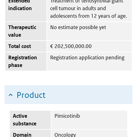
Extended
Treatment of tenosynovial giant
indication
cell tumour in adults and
adolescents from 12 years of age.
Therapeutic
No estimate possible yet
value
Total cost
€
202,500,000.00
Registration
Registration application pending
phase
Product
Active
Pimicotinib
substance
Domain
Oncology