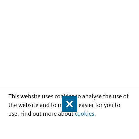
This website uses cookies to analyse the use of
the website and to make it easier for you to
Close
use. Find out more about
cookies
.