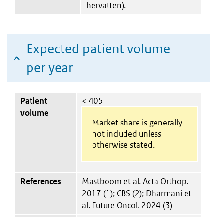
hervatten).
Expected patient volume
per year
Patient
< 405
volume
Market share is generally
not included unless
otherwise stated.
References
Mastboom et al. Acta Orthop.
2017 (1); CBS (2); Dharmani et
al. Future Oncol. 2024 (3)