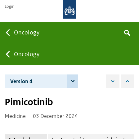
Login
Searc
Oncology
Search
the
site
You
Oncology
are
Version 4
4 June 2026
here:
Pimicotinib
Medicine
03 December 2024