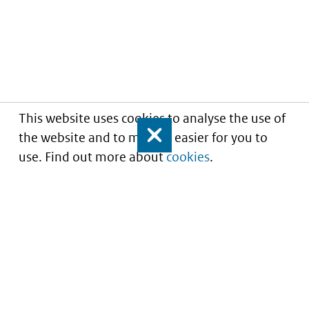
This website uses cookies to analyse the use of
the website and to make it easier for you to
Close
use. Find out more about
cookies
.
Understanding of expected market entry
of