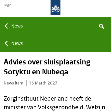
Login
Searc
News
Search
the
site
You
News
Advies over sluisplaatsing
are
Sotyktu en Nubeqa
here:
News item
16 March 2023
Zorginstituut Nederland heeft de
minister van Volksgezondheid, Welzijn