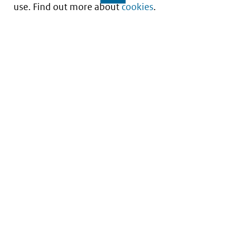
use. Find out more about
cookies
.
Understanding of expected market entry
of
innovative medicines
Service
About this site
Contact
Copyright
Processen
Privacy
Nieuwsbrief
Cookies
Nieuwsbrievenarchief
Toegankelijkheid
Data scans downloaden
Kwetsbaarheid melden