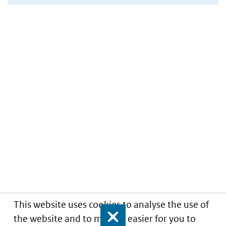
This website uses cookies to analyse the use of
the website and to make it easier for you to
Close