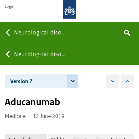
Login
Searc
Neurological disorders
Search
the
site
You
Neurological disorders
are
Version 7
7 June 2022
here:
Aducanumab
Medicine
12 June 2019