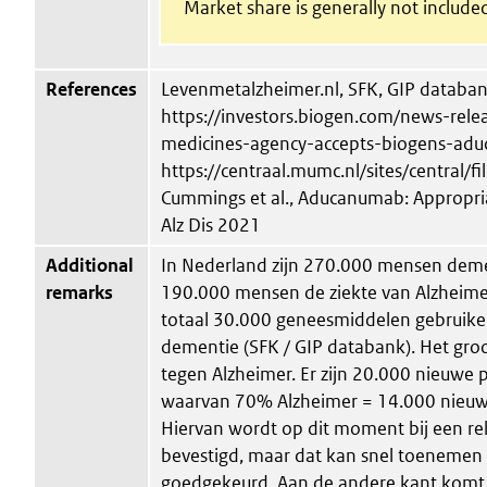
Market share is generally not include
References
Levenmetalzheimer.nl, SFK, GIP databan
https://investors.biogen.com/news-rele
medicines-agency-accepts-biogens-ad
https://centraal.mumc.nl/sites/central
Cummings et al., Aducanumab: Appropri
Alz Dis 2021
Additional
In Nederland zijn 270.000 mensen dem
remarks
190.000 mensen de ziekte van Alzheime
totaal 30.000 geneesmiddelen gebruiker
dementie (SFK / GIP databank). Het groo
tegen Alzheimer. Er zijn 20.000 nieuwe p
waarvan 70% Alzheimer = 14.000 nieuwe
Hiervan wordt op dit moment bij een rel
bevestigd, maar dat kan snel toeneme
goedgekeurd. Aan de andere kant komt 