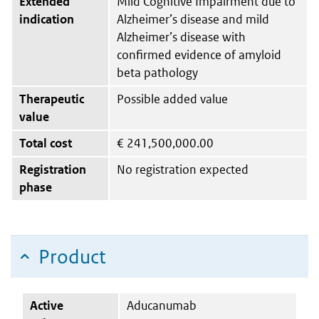
Extended
Mild Cognitive Impairment due to
indication
Alzheimer’s disease and mild
Alzheimer’s disease with
confirmed evidence of amyloid
beta pathology
Therapeutic
Possible added value
value
Total cost
€
241,500,000.00
Registration
No registration expected
phase
Product
Active
Aducanumab