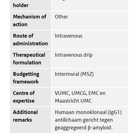
holder
Mechanism of
Other
action
Route of
Intravenous
administration
Therapeutical
Intravenous drip
formulation
Budgetting
Intermural (MSZ)
framework
Centre of
VUMC, UMCG, EMC en
expertise
Maastricht UMC
Additional
Humaan monoklonaal (IgG1)
remarks
antilichaam gericht tegen
geaggregeerd β-amyloid.