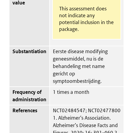
value
This assessment does
not indicate any
potential inclusion in the
package.
Substantiation
Eerste disease modifying
geneesmiddel, nu is de
behandeling met name
gericht op
symptoombestrijding.
Frequency of
1 times a month
administration
References
NCT02484547; NCT02477800
1. Alzheimer’s Association.
Alzheimer’s Disease Facts and
Figures. 2020; 16: 391-460 2.