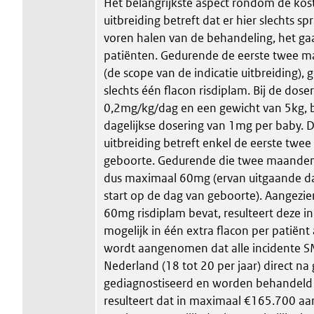
Het belangrijkste aspect rondom de kost
uitbreiding betreft dat er hier slechts sp
voren halen van de behandeling, het gaa
patiënten. Gedurende de eerste twee m
(de scope van de indicatie uitbreiding), 
slechts één flacon risdiplam. Bij de dose
0,2mg/kg/dag en een gewicht van 5kg, 
dagelijkse dosering van 1mg per baby. D
uitbreiding betreft enkel de eerste tw
geboorte. Gedurende die twee maanden
dus maximaal 60mg (ervan uitgaande d
start op de dag van geboorte). Aangezie
60mg risdiplam bevat, resulteert deze in
mogelijk in één extra flacon per patiën
wordt aangenomen dat alle incidente S
Nederland (18 tot 20 per jaar) direct n
gediagnostiseerd en worden behandeld 
resulteert dat in maximaal €165.700 aan 