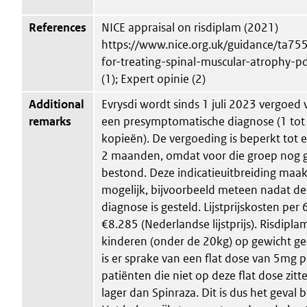
References
NICE appraisal on risdiplam (2021)
https://www.nice.org.uk/guidance/ta755
for-treating-spinal-muscular-atrophy
(1); Expert opinie (2)
Additional
Evrysdi wordt sinds 1 juli 2023 vergoed
remarks
een presymptomatische diagnose (1 to
kopieën). De vergoeding is beperkt tot e
2 maanden, omdat voor die groep nog g
bestond. Deze indicatieuitbreiding maak
mogelijk, bijvoorbeeld meteen nadat d
diagnose is gesteld. Lijstprijskosten per
€8.285 (Nederlandse lijstprijs). Risdipla
kinderen (onder de 20kg) op gewicht g
is er sprake van een flat dose van 5mg p
patiënten die niet op deze flat dose zitt
lager dan Spinraza. Dit is dus het geval b