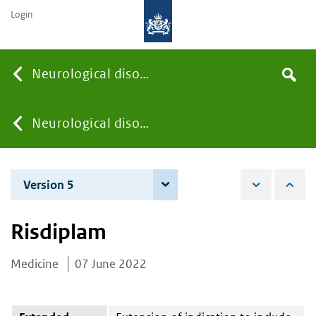
Login
Searc
Neurological disorders
Search
the
site
You
Neurological disorders
are
Version 5
4 June 2024
here:
Risdiplam
Medicine
07 June 2022