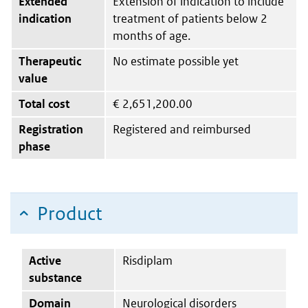
Extended
Extension of indication to include
indication
treatment of patients below 2
months of age.
Therapeutic
No estimate possible yet
value
Total cost
€
2,651,200.00
Registration
Registered and reimbursed
phase
Product
Active
Risdiplam
substance
Domain
Neurological disorders