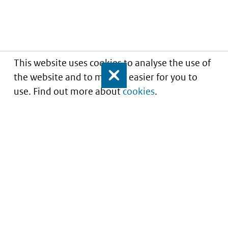
This website uses cookies to analyse the use of
the website and to make it easier for you to
Close
use. Find out more about
cookies
.
Understanding of expected market entry
of
innovative medicines