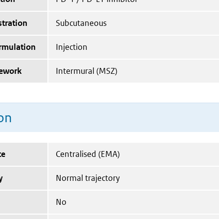
tration
Subcutaneous
ormulation
Injection
mework
Intermural (MSZ)
on
te
Centralised (EMA)
y
Normal trajectory
No