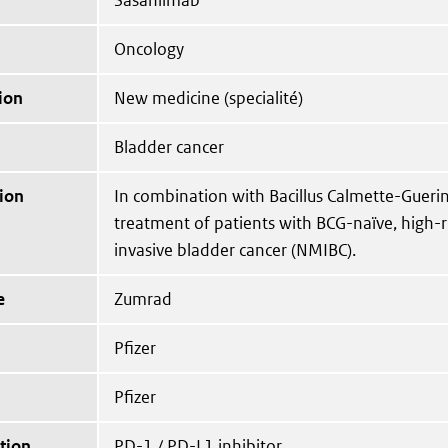
Sasanlimab
Oncology
ion
New medicine (specialité)
Bladder cancer
ion
In combination with Bacillus Calmette-Guerin
treatment of patients with BCG-naïve, high-
invasive bladder cancer (NMIBC).
e
Zumrad
Pfizer
Pfizer
tion
PD-1 / PD-L1 inhibitor