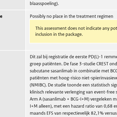
blaasspoeling).
ue
Possibly no place in the treatment regimen
This assessment does not indicate any pot
inclusion in the package.
Dit zal bij registratie de eerste PD(L)-1 remm
groep patiënten. De fase 3-studie CREST on
subcutane sasanlimab in combinatie met BCG
patiënten met hoog-risico niet-spierinvasie
(NMIBC). De studie toonde een statistisch sig
klinisch relevante verlenging van event-free s
Arm A (sasanlimab + BCG-I+M) vergeleken m
I+M alleen), met een hazard ratio van 0,68 
maands EFS van respectievelijk 82,1% versu