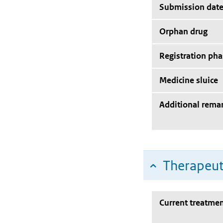
Submission dat
Orphan drug
Registration pha
Medicine sluice
Additional rema
Therapeut
Current treatmen