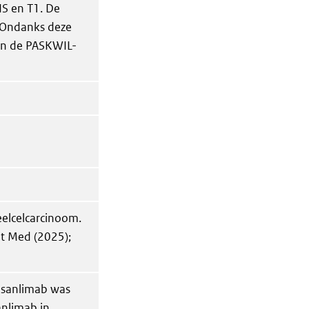
IS en T1. De
. Ondanks deze
aan de PASKWIL-
heelcelcarcinoom.
t Med (2025);
asanlimab was
anlimab in