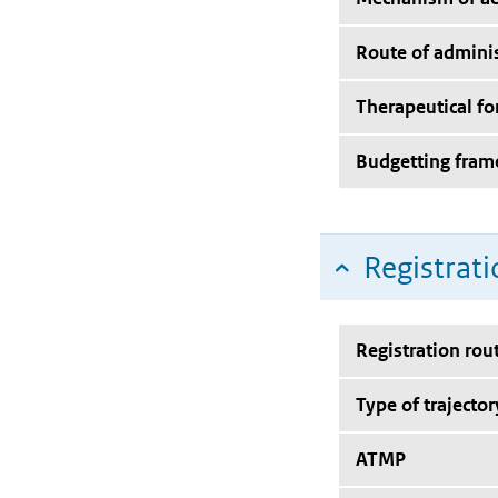
Route of adminis
Therapeutical f
Budgetting fra
Registrati
Registration rou
Type of trajector
ATMP