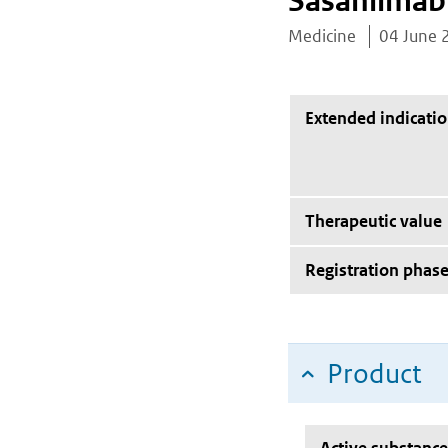
Sasanlimab
Medicine
04 June 
Extended indicati
Therapeutic value
Registration phas
Product