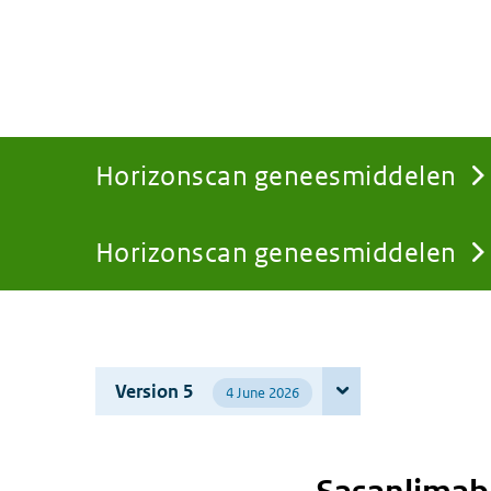
Horizonscan geneesmiddelen
Horizonscan geneesmiddelen
You
are
Version 5
4 June 2026
here: