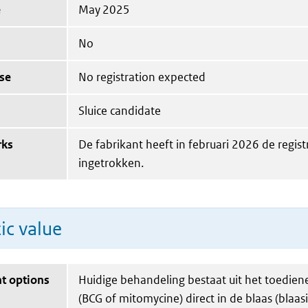
e
May 2025
No
se
No registration expected
Sluice candidate
rks
De fabrikant heeft in februari 2026 de regis
ingetrokken.
ic value
t options
Huidige behandeling bestaat uit het toedien
(BCG of mitomycine) direct in de blaas (blaasi