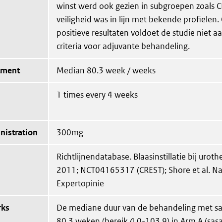
winst werd ook gezien in subgroepen zoals C
veiligheid was in lijn met bekende profielen
positieve resultaten voldoet de studie niet 
criteria voor adjuvante behandeling.
tment
Median 80.3 week / weeks
1 times every 4 weeks
nistration
300mg
Richtlijnendatabase. Blaasinstillatie bij urot
2011; NCT04165317 (CREST); Shore et al. Na
Expertopinie
rks
De mediane duur van de behandeling met s
80,3 weken (bereik 4,0-103,9) in Arm A (sas