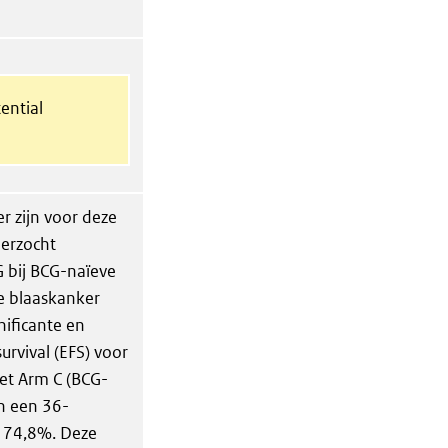
ential
er zijn voor deze
derzocht
 bij BCG-naïeve
ve blaaskanker
nificante en
urvival (EFS) voor
et Arm C (BCG-
en een 36-
s 74,8%. Deze