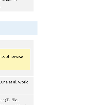
.
less otherwise
Luna et al. World
r (1). Niet-