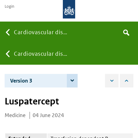
Login
Searc
Cardiovascular diseases
Search
the
site
You
Cardiovascular diseases
are
Version 3
3 June 2025
here:
Luspatercept
Medicine
04 June 2024