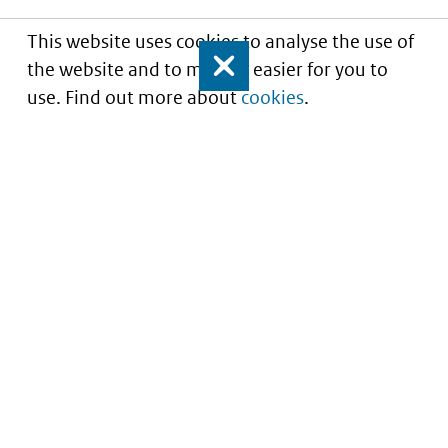
This website uses cookies to analyse the use of
the website and to make it easier for you to
Close
use. Find out more about
cookies
.
Understanding of expected market entry
of
innovative medicines
Service
About this site
Contact
Copyright