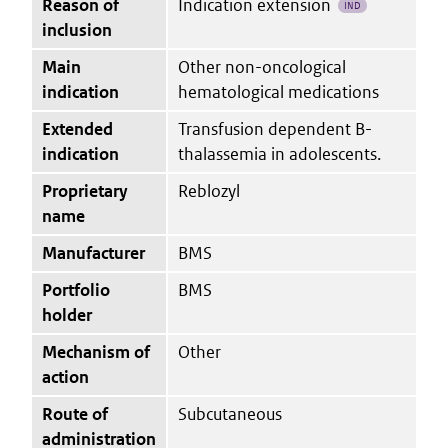
Reason of
Indication extension
IND
inclusion
Main
Other non-oncological
indication
hematological medications
Extended
Transfusion dependent B-
indication
thalassemia in adolescents.
Proprietary
Reblozyl
name
Manufacturer
BMS
Portfolio
BMS
holder
Mechanism of
Other
action
Route of
Subcutaneous
administration