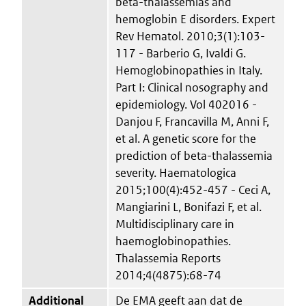
beta-thalassemias and
hemoglobin E disorders. Expert
Rev Hematol. 2010;3(1):103-
117 - Barberio G, Ivaldi G.
Hemoglobinopathies in Italy.
Part I: Clinical nosography and
epidemiology. Vol 402016 -
Danjou F, Francavilla M, Anni F,
et al. A genetic score for the
prediction of beta-thalassemia
severity. Haematologica
2015;100(4):452-457 - Ceci A,
Mangiarini L, Bonifazi F, et al.
Multidisciplinary care in
haemoglobinopathies.
Thalassemia Reports
2014;4(4875):68-74
Additional
De EMA geeft aan dat de